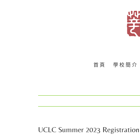
Skip
to
content
首 頁
學 校 簡 介
UCLC Summer 2023 Registration