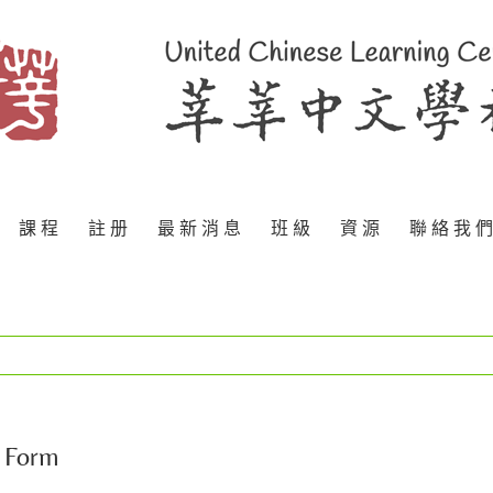
課 程
註 册
最 新 消 息
班 級
資 源
聯 絡 我 們
 Form