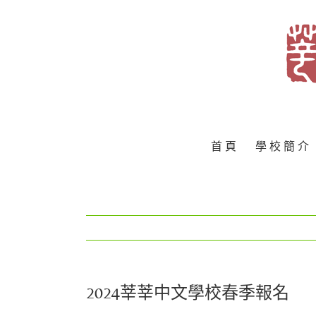
Skip
to
content
首 頁
學 校 簡 介
2024莘莘中文學校春季報名