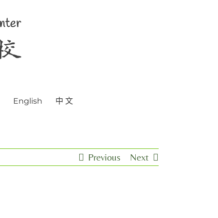
English
中 文
Previous
Next