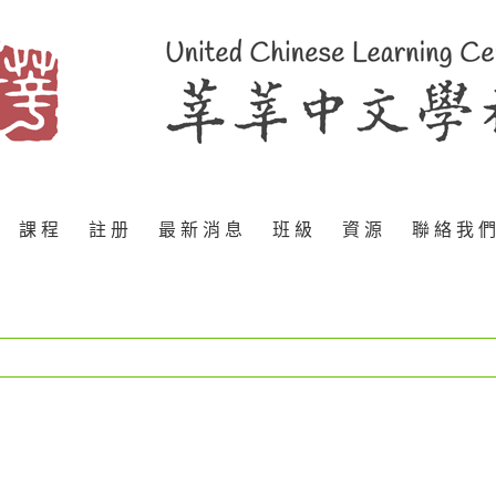
課 程
註 册
最 新 消 息
班 級
資 源
聯 絡 我 們